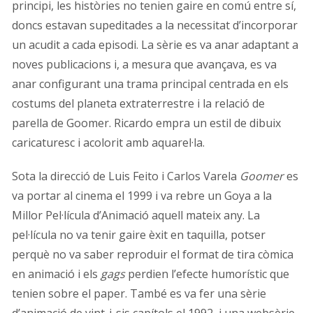
principi, les històries no tenien gaire en comú entre sí,
doncs estavan supeditades a la necessitat d’incorporar
un acudit a cada episodi. La sèrie es va anar adaptant a
noves publicacions i, a mesura que avançava, es va
anar configurant una trama principal centrada en els
costums del planeta extraterrestre i la relació de
parella de Goomer. Ricardo empra un estil de dibuix
caricaturesc i acolorit amb aquarel·la.
Sota la direcció de Luis Feito i Carlos Varela
Goomer
es
va portar al cinema el 1999 i va rebre un Goya a la
Millor Pel·lícula d’Animació aquell mateix any. La
pel·lícula no va tenir gaire èxit en taquilla, potser
perquè no va saber reproduir el format de tira còmica
en animació i els
gags
perdien l’efecte humorístic que
tenien sobre el paper. També es va fer una sèrie
d’animació de vint-i-sis capítols el 1992, i una websèrie