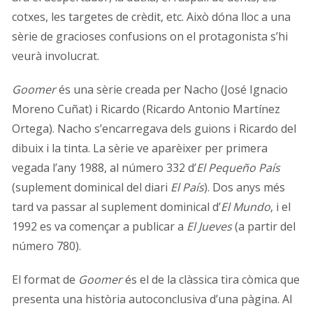
cotxes, les targetes de crèdit, etc. Això dóna lloc a una
sèrie de gracioses confusions on el protagonista s’hi
veurà involucrat.
Goomer
és una sèrie creada per Nacho (José Ignacio
Moreno Cuñat) i Ricardo (Ricardo Antonio Martínez
Ortega). Nacho s’encarregava dels guions i Ricardo del
dibuix i la tinta. La sèrie ve aparèixer per primera
vegada l’any 1988, al número 332 d’
El Pequeño País
(suplement dominical del diari
El País
). Dos anys més
tard va passar al suplement dominical d’
El Mundo
, i el
1992 es va començar a publicar a
El Jueves
(a partir del
número 780).
El format de
Goomer
és el de la clàssica tira còmica que
presenta una història autoconclusiva d’una pàgina. Al