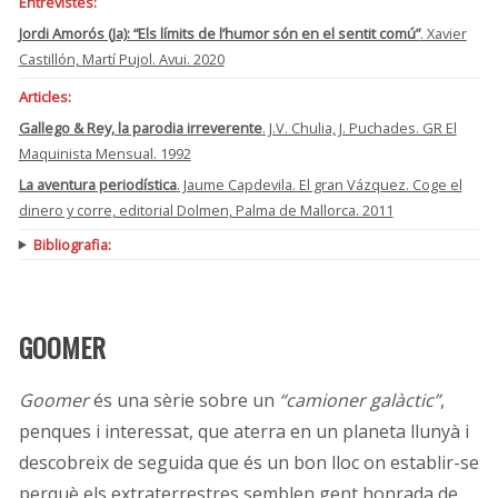
Entrevistes:
Jordi Amorós (Ja): “Els límits de l’humor són en el sentit comú”
. Xavier
Castillón, Martí Pujol. Avui. 2020
Articles:
Gallego & Rey, la parodia irreverente
. J.V. Chulia, J. Puchades. GR El
Maquinista Mensual. 1992
La aventura periodística
. Jaume Capdevila. El gran Vázquez. Coge el
dinero y corre, editorial Dolmen, Palma de Mallorca. 2011
Bibliografia:
GOOMER
Goomer
és una sèrie sobre un
“camioner galàctic”
,
penques i interessat, que aterra en un planeta llunyà i
descobreix de seguida que és un bon lloc on establir-se
perquè els extraterrestres semblen gent honrada de