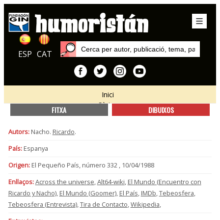
ESP
CAT
Inici
Sèries
FITXA
DIBUIXOS
Autors:
Nacho.
Ricardo
.
País:
Espanya
Origen:
El Pequeño País, número 332 , 10/04/1988
Enllaços:
Across the universe
,
Alt64-wiki
,
El Mundo (Encuentro con
Ricardo y Nacho)
,
El Mundo (Goomer)
,
El País
,
IMDb
,
Tebeosfera
,
Tebeosfera (Entrevista)
,
Tira de Contacto
,
Wikipedia
,