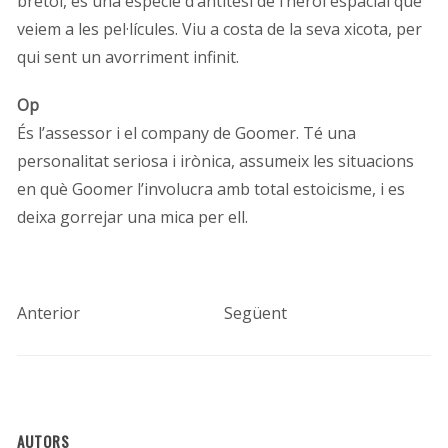
brètol, és una espècie d’antítesi de l’heroi espacial que
veiem a les pel·lícules. Viu a costa de la seva xicota, per
qui sent un avorriment infinit.
Op
És l’assessor i el company de Goomer. Té una
personalitat seriosa i irònica, assumeix les situacions
en què Goomer l’involucra amb total estoicisme, i es
deixa gorrejar una mica per ell.
Anterior
Següent
AUTORS