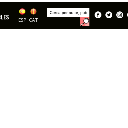
Inici
Sèries
CLES
DIBUIXOS
Peanuts (Charlie Brown)
ESP
CAT