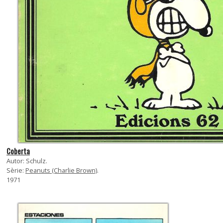
Coberta
Autor: Schulz.
Sèrie:
Peanuts (Charlie Brown)
.
1971