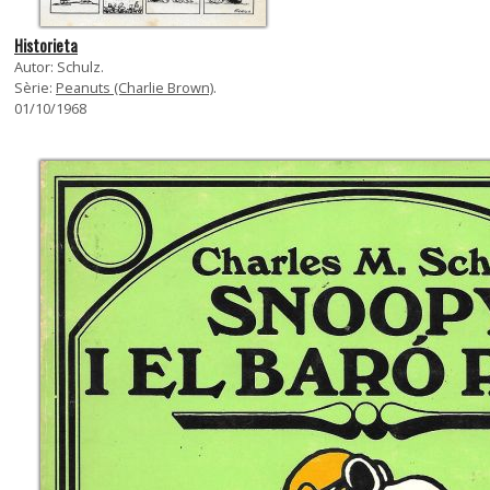
Historieta
Autor: Schulz.
Sèrie:
Peanuts (Charlie Brown)
.
01/10/1968