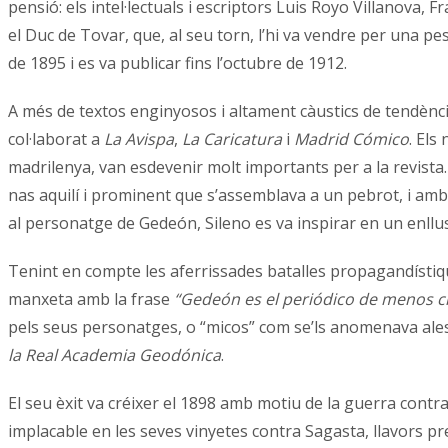
pensió: els intel·lectuals i escriptors Luis Royo Villanova,
el Duc de Tovar, que, al seu torn, l’hi va vendre per una p
de 1895 i es va publicar fins l’octubre de 1912.
A més de textos enginyosos i altament càustics de tendènci
col·laborat a
La Avispa
,
La Caricatura
i
Madrid Cómico
. Els
madrilenya, van esdevenir molt importants per a la revista
nas aquilí i prominent que s’assemblava a un pebrot, i amb
al personatge de Gedeón, Sileno es va inspirar en un enllus
Tenint en compte les aferrissades batalles propagandístiqu
manxeta amb la frase
“Gedeón es el periódico de menos c
pels seus personatges, o “micos” com se’ls anomenava ale
la Real Academia Geodónica
.
El seu èxit va créixer el 1898 amb motiu de la guerra contra
implacable en les seves vinyetes contra Sagasta, llavors pre