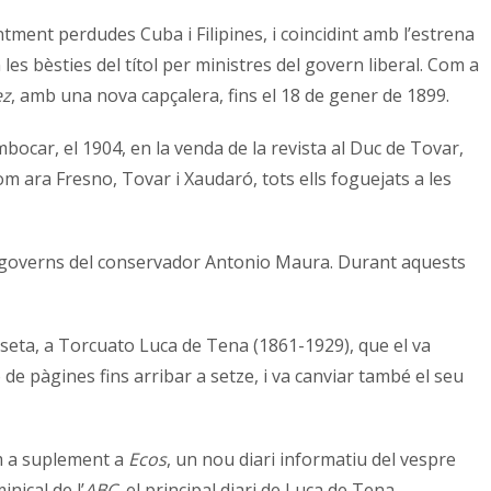
tment perdudes Cuba i Filipines, i coincidint amb l’estrena
les bèsties del títol per ministres del govern liberal. Com a
ez
, amb una nova capçalera, fins el 18 de gener de 1899.
ocar, el 1904, en la venda de la revista al Duc de Tovar,
m ara Fresno, Tovar i Xaudaró, tots ells foguejats a les
els governs del conservador Antonio Maura. Durant aquests
esseta, a Torcuato Luca de Tena (1861-1929), que el va
e pàgines fins arribar a setze, i va canviar també el seu
om a suplement a
Ecos
, un nou diari informatiu del vespre
nical de l’
ABC
, el principal diari de Luca de Tena.