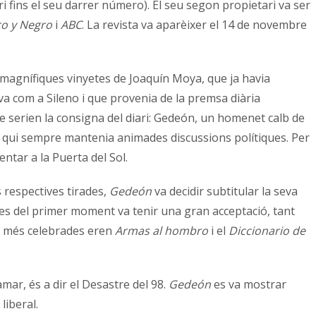
ri fins el seu darrer número). El seu segon propietari va ser
co y Negro
i
ABC
. La revista va aparèixer el 14 de novembre
magnífiques vinyetes de Joaquín Moya, que ja havia
va com a Sileno i que provenia de la premsa diària
e serien la consigna del diari: Gedeón, un homenet calb de
mb qui sempre mantenia animades discussions polítiques. Per
ntar a la Puerta del Sol.
 respectives tirades,
Gedeón
va decidir subtitular la seva
 des del primer moment va tenir una gran acceptació, tant
ns més celebrades eren
Armas al hombro
i el
Diccionario de
mar, és a dir el Desastre del 98.
Gedeón
es va mostrar
liberal.