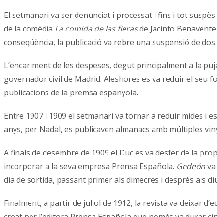
El setmanari va ser denunciat i processat i fins i tot susp
de la comèdia
La comida de las fieras
de Jacinto Benavente
conseqüència, la publicació va rebre una suspensió de dos
L’encariment de les despeses, degut principalment a la puja
governador civil de Madrid. Aleshores es va reduir el seu f
publicacions de la premsa espanyola.
Entre 1907 i 1909 el setmanari va tornar a reduir mides i 
anys, per Nadal, es publicaven almanacs amb múltiples viny
A finals de desembre de 1909 el Duc es va desfer de la propi
incorporar a la seva empresa Prensa Española.
Gedeón
va 
dia de sortida, passant primer als dimecres i després als d
Finalment, a partir de juliol de 1912, la revista va deixar
creat per l’editora Prensa Española que només va durar cin