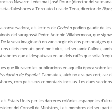
 Francisco Navarro Ledesma i José Roure (director del setmana
esseta d’aleshores a Torcuato Luca de Tena, director de
Blan
a conservadora, els lectors de
Gedeón
podien gaudir de les 
 ninots del saragossà Pedro Antonio Villahermosa, que signa
. De la seva imaginació en van sorgir els dos personatges qu
 uns ullets menuts però molt vius, i el seu amic Calínez, a
trabotes que el despatxava en un dels cafès que solia freqüe
es que lliuraven les publicacions en aquella època sobre les
irculación de España”
. Tanmateix, això no era pas cert, car
shores, com pels seus comentaris incisius. Les dues seccio
 els Estats Units per les darreres colònies espanyoles d’ultra
sident del Consell de Ministres, i els membres del seu partit 