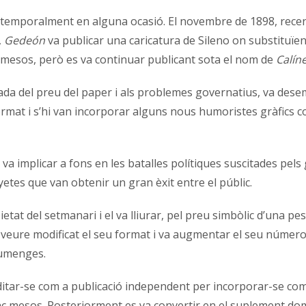
ès temporalment en alguna ocasió. El novembre de 1898, recen
,
Gedeón
va publicar una caricatura de Sileno on substituïen 
 mesos, però es va continuar publicant sota el nom de
Calín
da del preu del paper i als problemes governatius, va desemb
ormat i s’hi van incorporar alguns nous humoristes gràfics co
es va implicar a fons en les batalles polítiques suscitades p
etes que van obtenir un gran èxit entre el públic.
etat del setmanari i el va lliurar, pel preu simbòlic d’una p
veure modificat el seu format i va augmentar el seu número d
iumenges.
 d’editar-se com a publicació independent per incorporar-se c
c mesos. Posteriorment es va convertir en el suplement domi