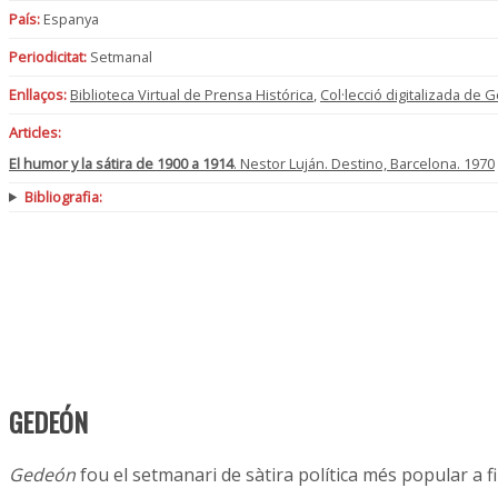
País:
Espanya
Periodicitat:
Setmanal
Enllaços:
Biblioteca Virtual de Prensa Histórica
,
Col·lecció digitalizada de 
Articles:
El humor y la sátira de 1900 a 1914
. Nestor Luján. Destino, Barcelona. 1970
Bibliografia:
GEDEÓN
Gedeón
fou el setmanari de sàtira política més popular a fin