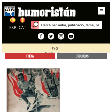
ESP
CAT
Inici
Publicacions
FITXA
DIBUIXOS
Locus