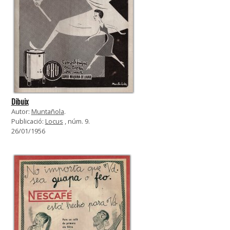
Dibuix
Autor:
Muntañola
.
Publicació:
Locus
, núm. 9.
26/01/1956