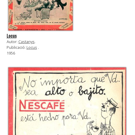
Locus
Autor:
Castanys
.
Publicació:
Locus
.
1956