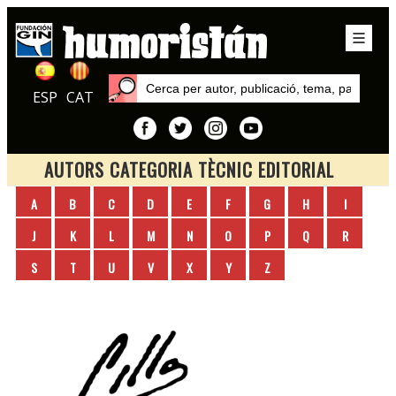
ESP
CAT
AUTORS CATEGORIA TÈCNIC EDITORIAL
Inici
A
B
C
D
E
F
G
H
I
Autors
J
K
L
M
N
O
P
Q
R
S
T
U
V
X
Y
Z