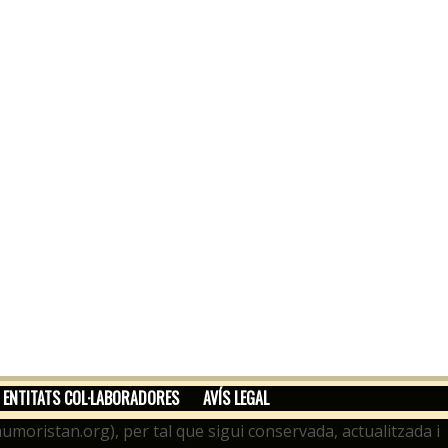
ENTITATS COL·LABORADORES
AVÍS LEGAL
moristan.org), per tal que sigui conservada, actualitzada i