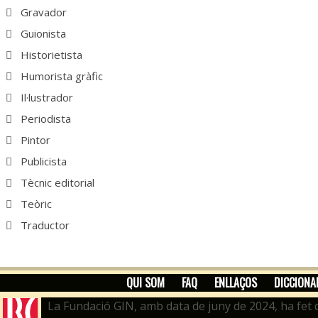
Gravador
Guionista
Historietista
Humorista gràfic
Il·lustrador
Periodista
Pintor
Publicista
Tècnic editorial
Teòric
Traductor
QUI SOM
FAQ
ENLLAÇOS
DICCIONA
La Fundació GIN, amb data de juny de 2024, ha fet d