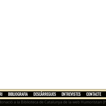
RI
BIBLIOGRAFIA
DESCÀRREGUES
ENTREVISTES
CONTACTE
onació a la Biblioteca de Catalunya de la web Humoristan (hu