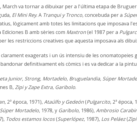
, March va tornar a dibuixar per a l'última etapa de Bruguer
guda,
El Mini Rey
. A
Tranqui y Tronco
, concebuda per a
Súper
atius, lògicament amb totes les limitacions que imposava l'es
 a Ediciones B amb sèries com
Maxtron
(el 1987 per a
Pulgarc
 per les restriccions creatives que aquesta imposava als dibui
 clarament exagerats i un ús intensiu de les onomatopeies gr
abandonar definitivament els còmics i es va dedicar a la pintu
ta Junior, Strong, Mortadelo, Bruguelandia, Súper Mortade
ones B,
Zipi y Zape Extra
,
Garibolo
.
an
, 2ª época, 1971),
Ataúlfo y Gedeón
(
Pulgarcito
, 2ª época, 
 Súper Mortadelo
, 1978, y
Garibolo
, 1986),
Ambrosio Carabi
7),
Todos estamos locos
(
Superlópez
, 1987),
Los Peláez
(
Zipi