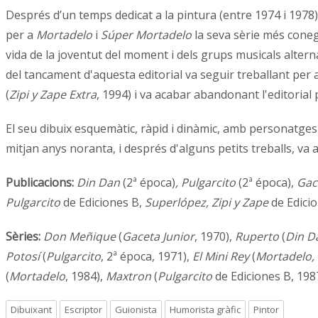
Després d’un temps dedicat a la pintura (entre 1974 i 1978)
per a
Mortadelo
i
Súper Mortadelo
la seva sèrie més cone
vida de la joventut del moment i dels grups musicals altern
del tancament d'aquesta editorial va seguir treballant per
(
Zipi y Zape Extra
, 1994) i va acabar abandonant l'editorial
El seu dibuix esquemàtic, ràpid i dinàmic, amb personatges
mitjan anys noranta, i després d'alguns petits treballs, va 
Publicacions:
Din Dan
(2ª época)
, Pulgarcito
(2ª época),
Gace
Pulgarcito
de Ediciones B,
Superlópez, Zipi y Zape
de Edici
Sèries:
Don Meñique
(
Gaceta Junior
, 1970),
Ruperto
(
Din D
Potosí
(
Pulgarcito
, 2ª época, 1971),
El Mini Rey
(
Mortadelo,
(
Mortadelo
, 1984),
Maxtron
(
Pulgarcito
de Ediciones B, 198
Dibuixant
Escriptor
Guionista
Humorista gràfic
Pintor