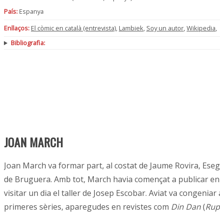
País:
Espanya
Enllaços:
El còmic en català (entrevista)
,
Lambiek
,
Soy un autor
,
Wikipedia
,
Bibliografia:
JOAN MARCH
Joan March va formar part, al costat de Jaume Rovira, Eseg
de Bruguera. Amb tot, March havia començat a publicar en a
visitar un dia el taller de Josep Escobar. Aviat va congeniar
primeres sèries, aparegudes en revistes com
Din Dan
(
Rup