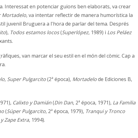
a. Interessat en potenciar guions ben elaborats, va crear
 Mortadelo
, va intentar reflectir de manera humorística la
til juvenil Bruguera a l'hora de parlar del tema. Després
ito
),
Todos estamos locos
(
Superlópez
, 1989) i
Los Peláez
xants.
àfiques, van marcar el seu estil en el món del còmic. Cap a
ra.
lo, Super Pulgarcito
(2ª época)
, Mortadelo
de Ediciones B,
1971),
Calixto y Damián
(
Din Dan
, 2ª época, 1971),
La Familia
no
(
Súper Pulgarcito
, 2ª época, 1979),
Tranqui y Tronco
 y Zape Extra
, 1994).