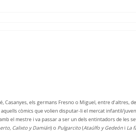
é, Casanyes, els germans Fresno o Miguel, entre d'altres, de
quells còmics que volien disputar-li el mercat infantil/juve
 amb el mestre i va passar a ser un dels entintadors de les se
erto, Calixto y Damián
) o
Pulgarcito
(
Ataúlfo y Gedeón
i
La f