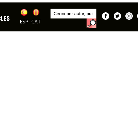
Inici
Autors
CLES
DIBUIXOS
Isabel Bas
ESP
CAT