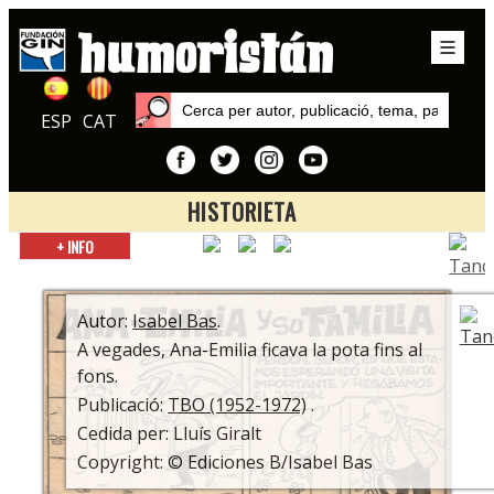
ESP
CAT
HISTORIETA
Inici
+ INFO
Autors
Isabel Bas
Autor:
Isabel Bas
.
A vegades, Ana-Emilia ficava la pota fins al
fons.
Publicació:
TBO (1952-1972)
.
Cedida per: Lluís Giralt
Copyright: © Ediciones B/Isabel Bas