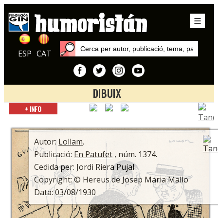
ESP
CAT
DIBUIX
Inici
+ INFO
Autors
Lollam
Autor:
Lollam
.
Publicació:
En Patufet
, núm. 1374.
Cedida per: Jordi Riera Pujal
Copyright: © Hereus de Josep Maria Mallo
Data: 03/08/1930