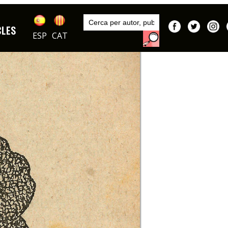
Inici
Autors
CLES
Lollam
ESP
CAT