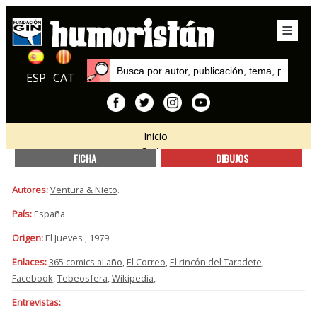
ESP
CAT
Inicio
Series
FICHA
DIBUJOS
Autores:
Ventura & Nieto
.
País:
España
Origen:
El Jueves , 1979
Enlaces:
365 comics al año
,
El Correo
,
El rincón del Taradete
,
Facebook
,
Tebeosfera
,
Wikipedia
,
Entrevistas: