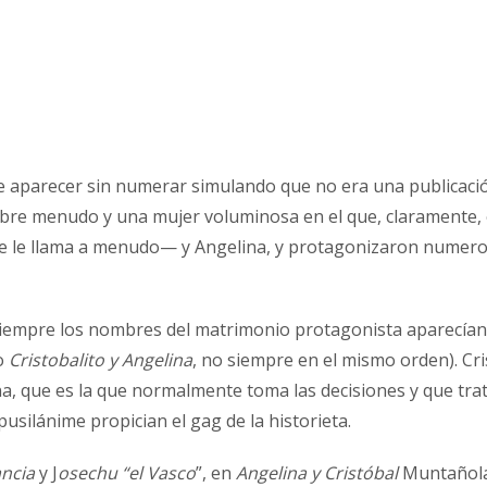
e aparecer sin numerar simulando que no era una publicació
menudo y una mujer voluminosa en el que, claramente, ella
se le llama a menudo— y Angelina, y protagonizaron numero
o siempre los nombres del matrimonio protagonista aparecían
o
Cristobalito y Angelina
, no siempre en el mismo orden). C
a, que es la que normalmente toma las decisiones y que trat
usilánime propician el gag de la historieta.
ncia
y J
osechu “el Vasco
”, en
Angelina y Cristóbal
Muntañola 