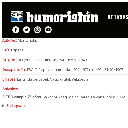
NOTICIA
FICHA
Autores:
Muntañola
.
País:
España
Origen:
TBO (etapa sin numerar, 1941-1952) , 1949
Desaparición:
TBO (2.ª época numerada, 1952-1972) n.º 495 , 21/05/1967
Enlaces:
La jungla de papel
,
Nació digital
,
Wikipedia
,
Artículos:
El TBO cumple 75 años
. Salvador Vázquez de Parga. La Vanguardia. 1992
Bibliografía: