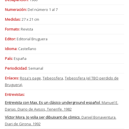
Numeración:
Del número 1 al 7
Medidas:
27 x 21 cm
Formato:
Revista
Editor:
Editorial Bruguera
Idioma:
Castellano
País:
España
Periodicidad:
Semanal
Enlaces:
Rosa's page
,
Tebeosfera
,
Tebeosfera (el TBO perdido de
Bruguera)
,
Entrevistas:
Entrevista con Max. Es un clásico underground español
. Manuel E.
Darias. Diario de Avisos, Tenerife. 1982
Víctor Mora. Jo volia ser dibuixant de còmics
. Daniel Bonaventura.
Diari de Girona. 1992