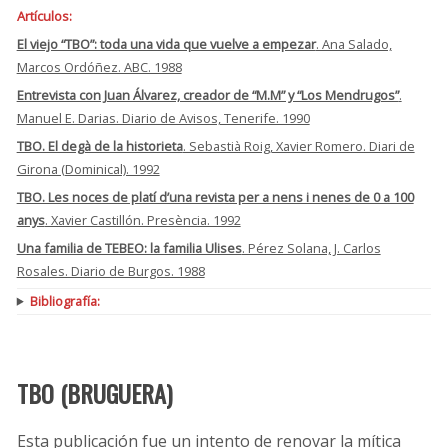
Artículos:
El viejo “TBO”: toda una vida que vuelve a empezar
. Ana Salado,
Marcos Ordóñez. ABC. 1988
Entrevista con Juan Álvarez, creador de “M.M” y “Los Mendrugos”
.
Manuel E. Darias. Diario de Avisos, Tenerife. 1990
TBO. El degà de la historieta
. Sebastià Roig, Xavier Romero. Diari de
Girona (Dominical). 1992
TBO. Les noces de platí d’una revista per a nens i nenes de 0 a 100
anys
. Xavier Castillón. Presència. 1992
Una familia de TEBEO: la familia Ulises
. Pérez Solana, J. Carlos
Rosales. Diario de Burgos. 1988
Bibliografía:
TBO (BRUGUERA)
Esta publicación fue un intento de renovar la mítica