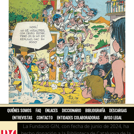
TBO CATALÀ
QUIÉNES SOMOS
FAQ
ENLACES
DICCIONARIO
BIBLIOGRAFÍA
DESCARGAS
ENTREVISTAS
CONTACTO
ENTIDADES COLABORADORAS
AVISO LEGAL
La Fundació GIN, con fecha de junio de 2024, ha
hecho donación a la Biblioteca de Catalunya de la