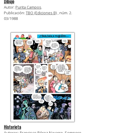
Dibujo
Autor:
Purita Campos
.
Publicación:
TBO (Ediciones B)
, núm. 2.
03/1988
Historieta
Autores: Francisco Pérez Navarro.
Sempere
.