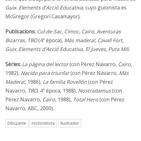
Guix. Elements d’Acció Educativa
, cuyo guionista es
McGregor (Gregori Casamayor).
Publicacions:
Cul-de-Sac, Cimoc, Cairo, Aventuras
Bizarras, TBO
(4ª época)
,
Más madera!
,
Cavall Fort,
Guix. Elements d’Acció Educativa, El Jueves, Puta Mili
.
Sèries:
La página del lector
(con Pérez Navarro,
Cairo
,
1982),
Nacido para triunfar
(con Pérez Navarro,
Más
Madera!
, 1986),
La familia Rovellón
(con Pérez
Navarro,
TBO
, 4ª época, 1988),
Nostradamus
(con
Pérez Navarro,
Cairo
, 1988),
Total Hero
(con Pérez
Navarro, ABC, 2000).
Dibujante
Historietista
Ilustrador