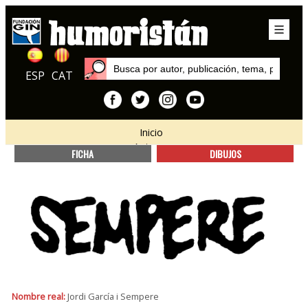
ESP
CAT
Inicio
Autores
FICHA
DIBUJOS
Nombre real:
Jordi García i Sempere