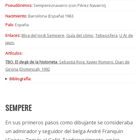
Pseudónimos:
Sempereznavarro (con Pérez Navarro),
Nacimiento:
Barcelona (España) 1963.
País:
España
Enlaces:
Blog del Jordi Sempere
,
Guía del cómic
,
Tebeosfera
,
U Ar de
Japis
,
Artículos:
TBO. El degà de la historieta
. Sebastià Roig, Xavier Romero. Diari de
Girona (Dominical). 1992
Bibliografía:
SEMPERE
En sus primeros pasos como dibujante se consideraba
un admirador y seguidor del belga André Franquin
(
Spirou
,
Tomás el Gafe
). Tradicionalmente, en las