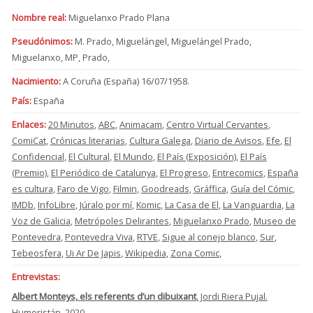
Nombre real:
Miguelanxo Prado Plana
Pseudónimos:
M. Prado, Miguelángel, Miguelángel Prado,
Miguelanxo, MP, Prado,
Nacimiento:
A Coruña (España) 16/07/1958.
País:
España
Enlaces:
20 Minutos
,
ABC
,
Animacam
,
Centro Virtual Cervantes
,
ComiCat
,
Crónicas literarias
,
Cultura Galega
,
Diario de Avisos
,
Efe
,
El
Confidencial
,
El Cultural
,
El Mundo
,
El País (Exposición)
,
El País
(Premio)
,
El Periódico de Catalunya
,
El Progreso
,
Entrecomics
,
España
es cultura
,
Faro de Vigo
,
Filmin
,
Goodreads
,
Gráffica
,
Guía del Cómic
,
IMDb
,
InfoLibre
,
Júralo por mí
,
Komic
,
La Casa de El
,
La Vanguardia
,
La
Voz de Galicia
,
Metrópoles Delirantes
,
Miguelanxo Prado
,
Museo de
Pontevedra
,
Pontevedra Viva
,
RTVE
,
Sigue al conejo blanco
,
Sur
,
Tebeosfera
,
Ui Ar De Japis
,
Wikipedia
,
Zona Comic
,
Entrevistas:
Albert Monteys, els referents d’un dibuixant
. Jordi Riera Pujal.
Humoristán. 2020