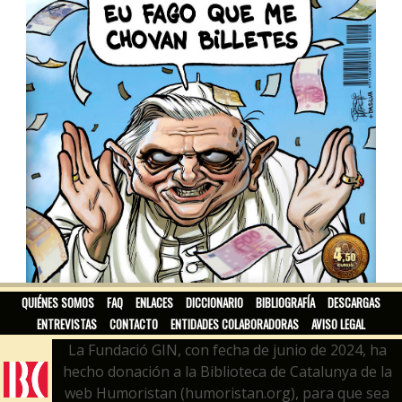
RETRANCA
QUIÉNES SOMOS
FAQ
ENLACES
DICCIONARIO
BIBLIOGRAFÍA
DESCARGAS
ENTREVISTAS
CONTACTO
ENTIDADES COLABORADORAS
AVISO LEGAL
La Fundació GIN, con fecha de junio de 2024, ha
hecho donación a la Biblioteca de Catalunya de la
web Humoristan (humoristan.org), para que sea