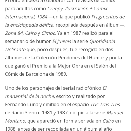
Pronto empezó a colaborar con revistas de cómics
para adultos como
Creepy
,
Ilustración + Comix
Internacional, 1984
—en la que publicó
Fragmentos de
la enciclopedia délfica
, recopilada después en álbum—
,
Zona 84, Cairo
y
Cimoc.
Ya en 1987 realizó para el
semanario de humor
El Jueves
la serie
Quotidianía
Delirante
que, poco después, fue recogida en dos
álbumes de la Colección Pendones del Humor y por la
que ganó el Premio a la Mejor Obra en el Salón del
Cómic de Barcelona de 1989.
Uno de los personajes del serial radiofónico
El
manantial de la noche
, escrito y realizado por
Fernando Luna y emitido en el espacio
Tris Tras Tres
de Radio 3 entre 1981 y 1987, dio pie a la serie
Manuel
Montano
, que apareció en forma seriada en
Cairo
en
1988, antes de ser recopilada en un álbum al año