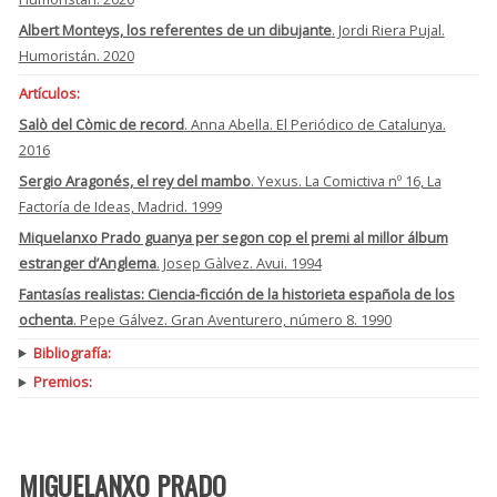
Albert Monteys, los referentes de un dibujante
. Jordi Riera Pujal.
Humoristán. 2020
Artículos:
Salò del Còmic de record
. Anna Abella. El Periódico de Catalunya.
2016
Sergio Aragonés, el rey del mambo
. Yexus. La Comictiva nº 16, La
Factoría de Ideas, Madrid. 1999
Miquelanxo Prado guanya per segon cop el premi al millor álbum
estranger d’Anglema
. Josep Gàlvez. Avui. 1994
Fantasías realistas: Ciencia-ficción de la historieta española de los
ochenta
. Pepe Gálvez. Gran Aventurero, número 8. 1990
Bibliografía:
Premios:
MIGUELANXO PRADO