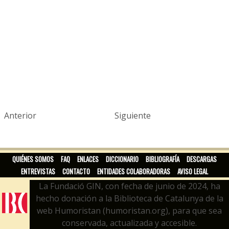
Anterior
Siguiente
QUIÉNES SOMOS
FAQ
ENLACES
DICCIONARIO
BIBLIOGRAFÍA
DESCARGAS
ENTREVISTAS
CONTACTO
ENTIDADES COLABORADORAS
AVISO LEGAL
La Fundació GIN, con fecha de junio de 2024, ha
hecho donación a la Biblioteca de Catalunya de la
web Humoristan (humoristan.org), para que sea
conservada, actualizada y accesible.