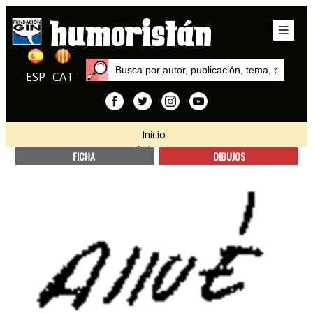
ESP
CAT
Inicio
Autores
FICHA
DIBUJOS