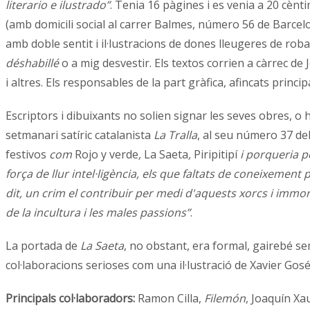
literario e ilustrado”
. Tenia 16 pàgines i es venia a 20 cènti
(amb domicili social al carrer Balmes, número 56 de Barcel
amb doble sentit i il·lustracions de dones lleugeres de rob
déshabillé
o a mig desvestir. Els textos corrien a càrrec d
i altres. Els responsables de la part gràfica, afincats prin
Escriptors i dibuixants no solien signar les seves obres, o
setmanari satíric catalanista
La Tralla
, al seu número 37 del 
festivos
com
Rojo y verde
,
La Saeta
,
Piripitipí
i porqueria p
força de llur intel·ligència, els que faltats de coneixement
dit, un crim el contribuir per medi d'aquests xorcs i immora
de la incultura i les males passions”
.
La portada de
La Saeta
,
no obstant, era formal, gairebé se
col·laboracions serioses com una il·lustració de Xavier Gos
Principals
col·laboradors:
Ramon Cilla,
Filemón
, Joaquín Xa