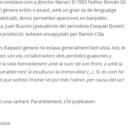
hi constava com a director literari. El 1902 l’editor Román Gil
el gènere eròtic o picant, amb un gran ús de llenguatge
s habituals, doncs permetien aparicions en banyador,
ia, Juan Buscón (pseudònim del periodista Ezequiel Boixet)
eva producció, estaven encapçalats per Ramón Cilla.
es d’aquest gènere no estava generalment ben vista. Així, el
ts són els col·laboradors dels periòdics
guasones y
se la vida honradament amb la suor de son front, o amb la
ablernent la incultura i la immoralitat (...). Sí, és com he
 que sofreix l'home i el qui més l'obrer, per causa del vici
 una cantant. Paral·lelament, s’hi publicaven
assos.