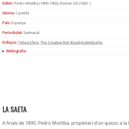
Editor:
Pedro Motilba (1890-1902), Roman Gil (1902- )
Idioma:
Castellà
País:
Espanya
Periodicitat:
Setmanal
Enllaços:
Tebeosfera
,
The Creative Riot #padresdeldiseño
,
Bibliografia:
LA SAETA
A finals de 1890, Pedro Motilba, propietari d’un quiosc a l