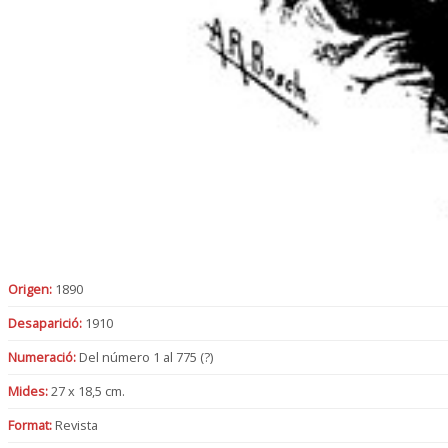
Origen:
1890
Desaparició:
1910
Numeració:
Del número 1 al 775 (?)
Mides:
27 x 18,5 cm.
Format:
Revista