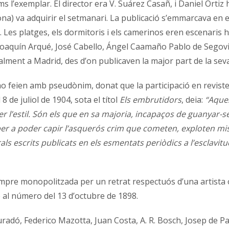
ms l’exemplar. El director era V. Suárez Casañ, i Daniel Ortiz 
ona) va adquirir el setmanari. La publicació s’emmarcava en 
a. Les platges, els dormitoris i els camerinos eren escenari
e Joaquín Arqué, José Cabello, Ángel Caamaño Pablo de Segov
cipalment a Madrid, des d’on publicaven la major part de la s
 ho feien amb pseudònim, donat que la participació en revist
8 de juliol de 1904, sota el títol
Els embrutidors
, deia:
“Aques
er l’estil. Són els que en sa majoria, incapaços de guanyar-
 per a poder capir l’asquerós crim que cometen, exploten miser
ls escrits publicats en els esmentats periòdics a l’esclavitud
mpre monopolitzada per un retrat respectuós d’una artista o
é al número del 13 d’octubre de 1898.
uradó, Federico Mazotta, Juan Costa, A. R. Bosch, Josep de P