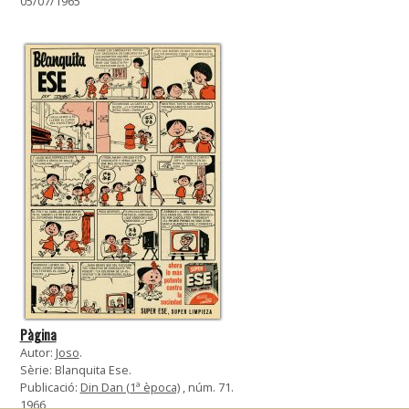
05/07/1965
Pàgina
Autor:
Joso
.
Sèrie: Blanquita Ese.
Publicació:
Din Dan (1ª època)
, núm. 71.
1966