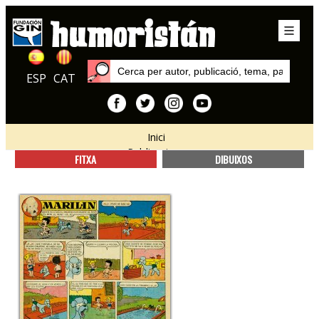
ESP
CAT
Inici
Publicacions
FITXA
DIBUIXOS
Din Dan (1ª època)