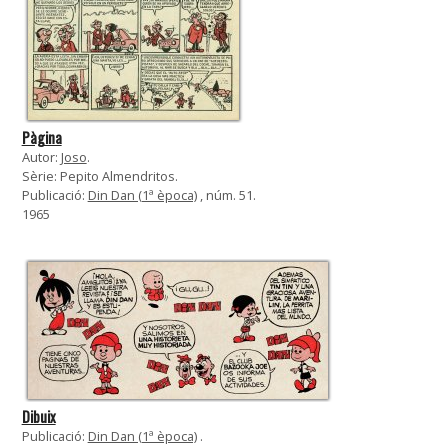
Pàgina
Autor:
Joso
.
Sèrie: Pepito Almendritos.
Publicació:
Din Dan (1ª època)
, núm. 51.
1965
Dibuix
Publicació:
Din Dan (1ª època)
.