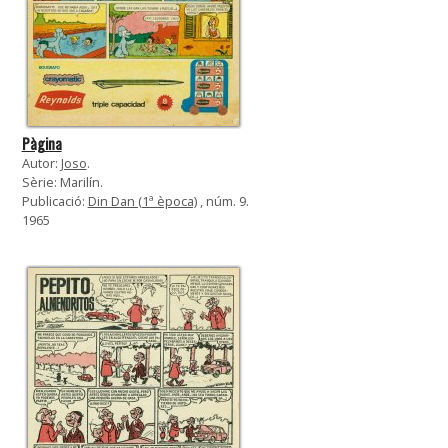
Pàgina
Autor:
Joso
.
Sèrie: Marilín.
Publicació:
Din Dan (1ª època)
, núm. 9.
1965