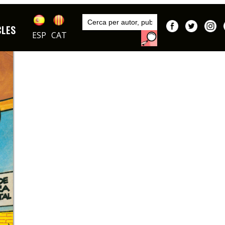
Inici
Publicacions
CLES
Súper Tío Vivo
ESP
CAT