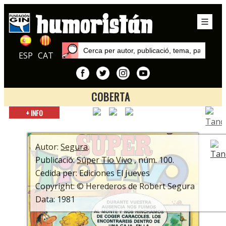
ESP
CAT
COBERTA
Inici
+ INFO
Publicacions
Súper Tío Vivo
Autor:
Segura
.
Publicació:
Súper Tío Vivo
, núm. 100.
Cedida per: Ediciones El Jueves
Copyright: © Herederos de Robert Segura
Data: 1981