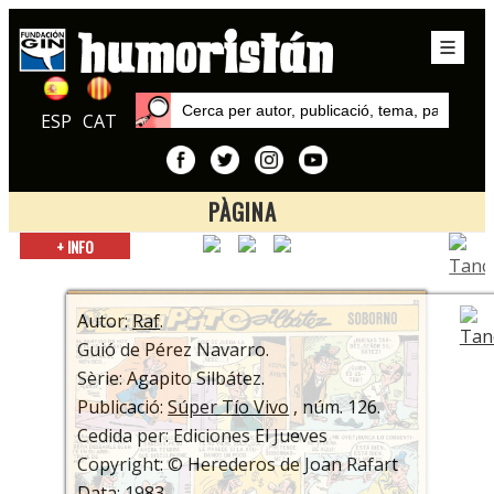
ESP
CAT
PÀGINA
Inici
+ INFO
Publicacions
Súper Tío Vivo
Autor:
Raf
.
Guió de Pérez Navarro.
Sèrie: Agapito Silbátez.
Publicació:
Súper Tío Vivo
, núm. 126.
Cedida per: Ediciones El Jueves
Copyright: © Herederos de Joan Rafart
Data: 1983