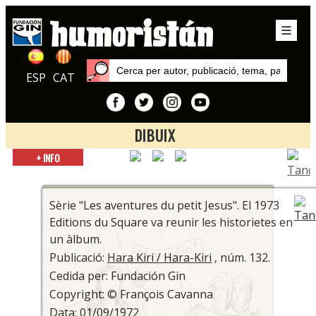
ESP
CAT
DIBUIX
Inici
+ INFO
Publicacions
Hara Kiri / Hara-Kiri
Sèrie "Les aventures du petit Jesus". El 1973
Editions du Square va reunir les historietes en
un àlbum.
Publicació:
Hara Kiri / Hara-Kiri
, núm. 132.
Cedida per: Fundación Gin
Copyright: © François Cavanna
Data: 01/09/1972