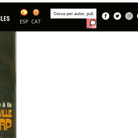
Inici
Publicacions
CLES
Hara Kiri / Hara-Kiri
ESP
CAT