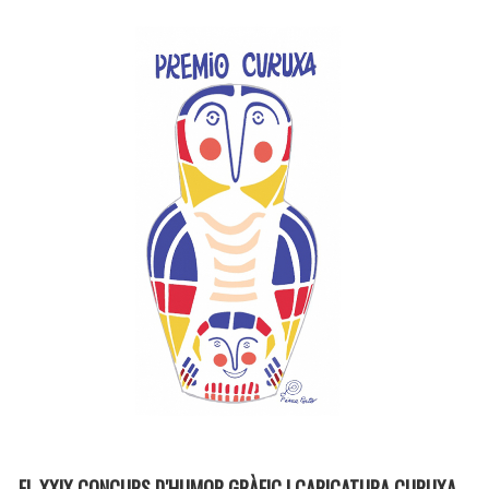
EL XXIX CONCURS D′HUMOR GRÀFIC I CARICATURA CURUXA