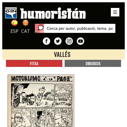
ESP
CAT
VALLÉS
Inici
FITXA
DIBUIXOS
Autors
Vallés