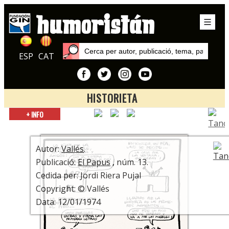
ESP
CAT
HISTORIETA
Inici
+ INFO
Autors
Vallés
Autor:
Vallés
.
Publicació:
El Papus
, núm. 13.
Cedida per: Jordi Riera Pujal
Copyright: © Vallés
Data: 12/01/1974