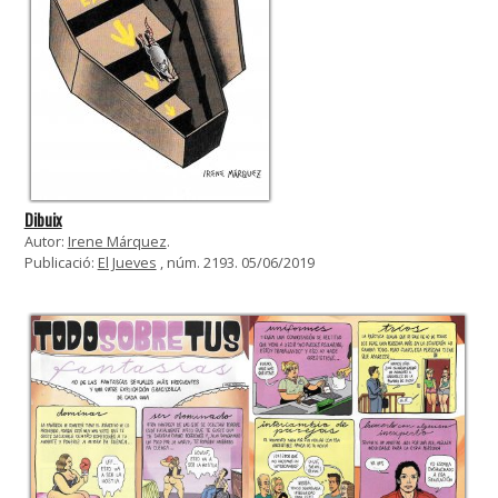
Dibuix
Autor:
Irene Márquez
.
Publicació:
El Jueves
, núm. 2193. 05/06/2019