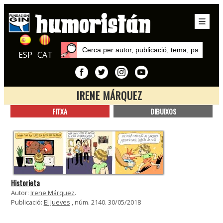
ESP
CAT
IRENE MÁRQUEZ
Inici
FITXA
DIBUIXOS
Autors
Irene Márquez
Historieta
Autor:
Irene Márquez
.
Publicació:
El Jueves
, núm. 2140. 30/05/2018