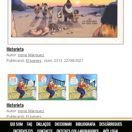
Historieta
Autor:
Irene Márquez
.
Publicació:
El Jueves
, núm. 2313. 22/09/2021
Historieta
Autor:
Irene Márquez
.
Publicació:
El Jueves
.
QUI SOM
FAQ
ENLLAÇOS
DICCIONARI
BIBLIOGRAFIA
DESCÀRREGUES
ENTREVISTES
CONTACTE
ENTITATS COL·LABORADORES
AVÍS LEGAL