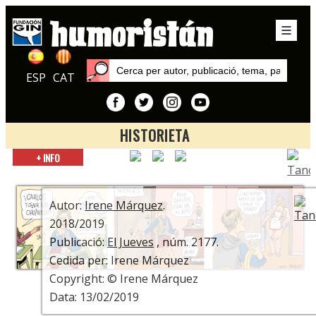
ESP
CAT
HISTORIETA
Inici
+ INFO
Autors
Irene Márquez
Autor:
Irene Márquez
.
2018/2019
Publicació:
El Jueves
, núm. 2177.
Cedida per: Irene Márquez
Copyright: © Irene Márquez
Data: 13/02/2019