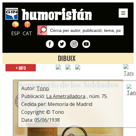
ESP
CAT
DIBUIX
Inici
+ INFO
Autors
Tono
Autor:
Tono
.
Publicació:
La Ametralladora
, núm. 75.
Cedida per: Memoria de Madrid
Copyright: © Tono
Data: 05/06/1938