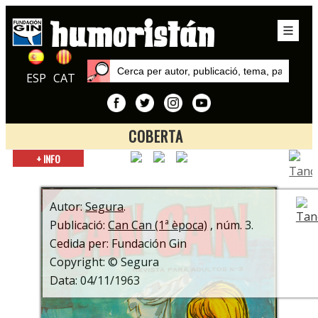
ESP
CAT
COBERTA
Inici
+ INFO
Autors
Segura
Autor:
Segura
.
Publicació:
Can Can (1ª època)
, núm. 3.
Cedida per: Fundación Gin
Copyright: © Segura
Data: 04/11/1963