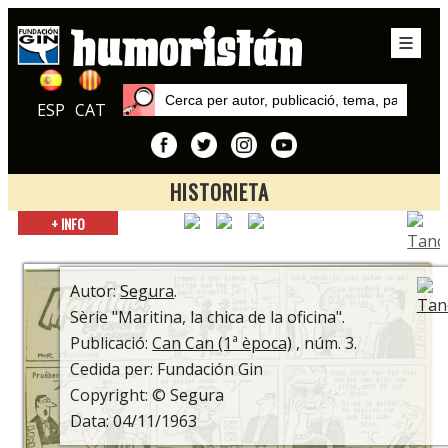
ESP
CAT
HISTORIETA
Inici
+ INFO
Autors
Segura
Autor:
Segura
.
Sèrie "Maritina, la chica de la oficina".
Publicació:
Can Can (1ª època)
, núm. 3.
Cedida per: Fundación Gin
Copyright: © Segura
Data: 04/11/1963