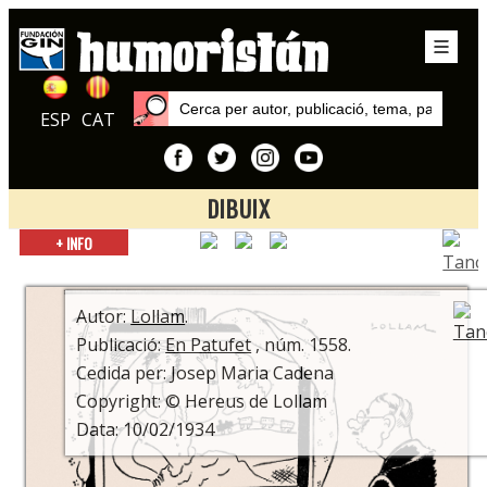
ESP
CAT
DIBUIX
Inici
+ INFO
Autors
Lollam
Autor:
Lollam
.
Publicació:
En Patufet
, núm. 1558.
Cedida per: Josep Maria Cadena
Copyright: © Hereus de Lollam
Data: 10/02/1934