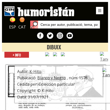
ESP
CAT
DIBUIX
Inici
+ INFO
Autors
K-Hito
Autor:
K-Hito
.
Publicació:
Blanco y Negro
, núm. 1576.
Cedida per: Colección particular
Copyright: © K-Hito
Data: 31/07/1921