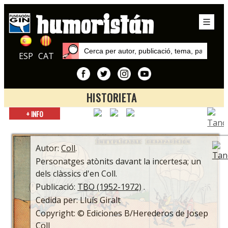
ESP
CAT
HISTORIETA
Inici
+ INFO
Autors
Coll
Autor:
Coll
.
Personatges atònits davant la incertesa; un
dels clàssics d'en Coll.
Publicació:
TBO (1952-1972)
.
Cedida per: Lluís Giralt
Copyright: © Ediciones B/Herederos de Josep
Coll