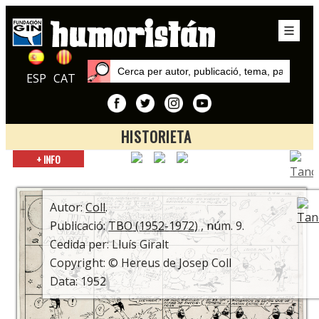
ESP
CAT
HISTORIETA
Inici
+ INFO
Autors
Coll
Autor:
Coll
.
Publicació:
TBO (1952-1972)
, núm. 9.
Cedida per: Lluís Giralt
Copyright: © Hereus de Josep Coll
Data: 1952