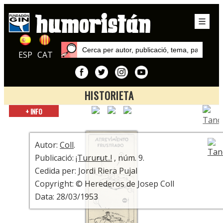
ESP
CAT
HISTORIETA
Inici
+ INFO
Autors
Coll
Autor:
Coll
.
Publicació:
¡Tururut..!
, núm. 9.
Cedida per: Jordi Riera Pujal
Copyright: © Herederos de Josep Coll
Data: 28/03/1953