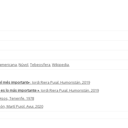
americana
,
Núvol
,
Tebeosfera
,
Wikipedia
,
 el més important»·
. Jordi Riera Pujal. Humoristán. 2019
e es lo más importante »
. Jordi Riera Pujal. Humoristán. 2019
visos, Tenerife. 1978
llón, Martí Pujol. Avui. 2020