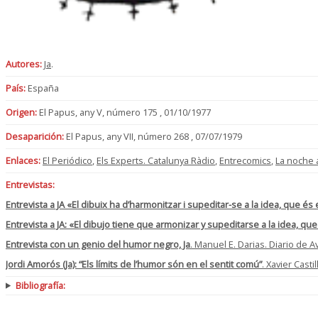
Autores:
Ja
.
País:
España
Origen:
El Papus, any V, número 175 , 01/10/1977
Desaparición:
El Papus, any VII, número 268 , 07/07/1979
Enlaces:
El Periódico
,
Els Experts. Catalunya Ràdio
,
Entrecomics
,
La noche 
Entrevistas:
Entrevista a JA «El dibuix ha d’harmonitzar i supeditar-se a la idea, que és
Entrevista a JA: «El dibujo tiene que armonizar y supeditarse a la idea, qu
Entrevista con un genio del humor negro, Ja
. Manuel E. Darias. Diario de A
Jordi Amorós (Ja): “Els límits de l’humor són en el sentit comú”
. Xavier Casti
Bibliografía: