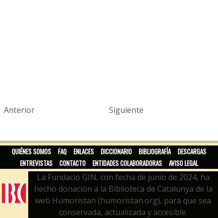
Anterior
Siguiente
QUIÉNES SOMOS
FAQ
ENLACES
DICCIONARIO
BIBLIOGRAFÍA
DESCARGAS
ENTREVISTAS
CONTACTO
ENTIDADES COLABORADORAS
AVISO LEGAL
La Fundació GIN, con fecha de junio de 2024, ha
hecho donación a la Biblioteca de Catalunya de la
web Humoristan (humoristan.org), para que sea
conservada, actualizada y accesible.