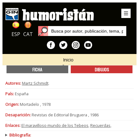
ESP
CAT
Inicio
Series
FICHA
DIBUJOS
Autores:
Martz Schmidt
.
País:
España
Origen:
Mortadelo , 1978
Desaparición:
Revistas de Editorial Bruguera , 1986
Enlaces:
El maravilloso mundo de los Tebeos
,
Recuerdas
,
Bibliografía: