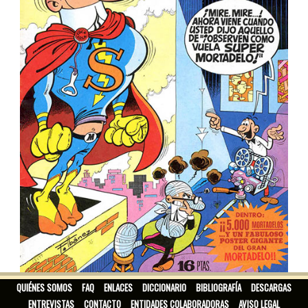
SUPER MORTADELO
QUIÉNES SOMOS
FAQ
ENLACES
DICCIONARIO
BIBLIOGRAFÍA
DESCARGAS
ENTREVISTAS
CONTACTO
ENTIDADES COLABORADORAS
AVISO LEGAL