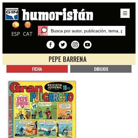
ESP
CAT
PEPE BARRENA
Inicio
FICHA
DIBUJOS
Series
Pepe Barrena