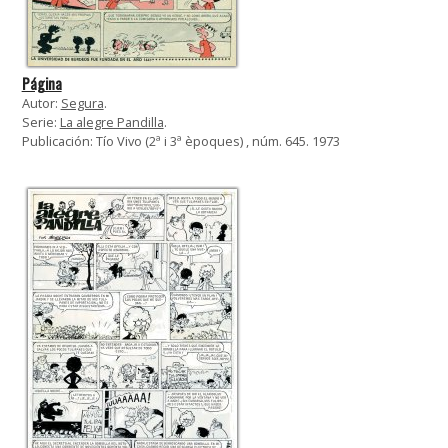
Página
Autor:
Segura
.
Serie:
La alegre Pandilla
.
Publicación: Tío Vivo (2ª i 3ª èpoques) , núm. 645. 1973