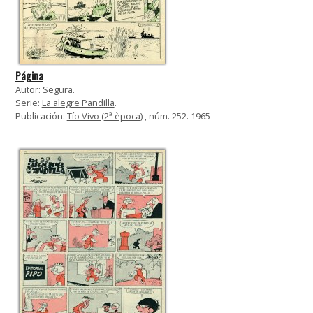
Página
Autor:
Segura
.
Serie:
La alegre Pandilla
.
Publicación:
Tío Vivo (2ª època)
, núm. 252. 1965