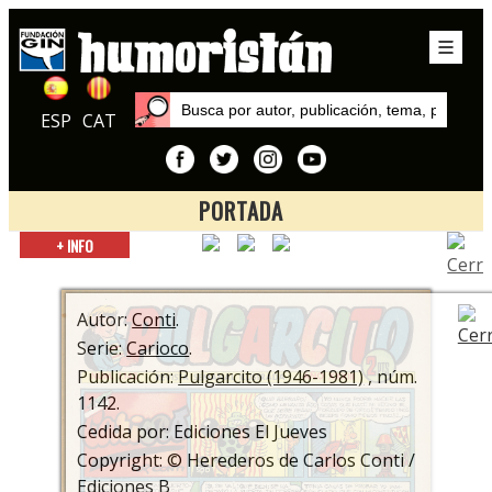
ESP
CAT
PORTADA
Inicio
+ INFO
Series
Carioco
Autor:
Conti
.
Serie:
Carioco
.
Publicación:
Pulgarcito (1946-1981)
, núm.
1142.
Cedida por: Ediciones El Jueves
Copyright: © Herederos de Carlos Conti /
Ediciones B