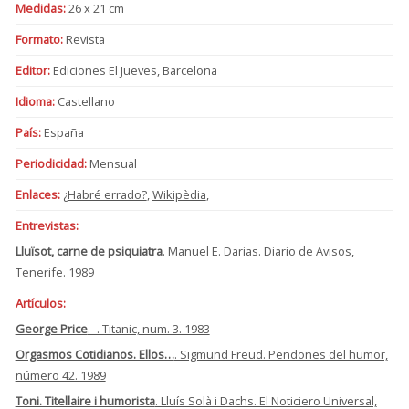
Medidas:
26 x 21 cm
Formato:
Revista
Editor:
Ediciones El Jueves, Barcelona
Idioma:
Castellano
País:
España
Periodicidad:
Mensual
Enlaces:
¿Habré errado?
,
Wikipèdia
,
Entrevistas:
Lluïsot, carne de psiquiatra
. Manuel E. Darias. Diario de Avisos,
Tenerife. 1989
Artículos:
George Price
. -. Titanic, num. 3. 1983
Orgasmos Cotidianos. Ellos…
. Sigmund Freud. Pendones del humor,
número 42. 1989
Toni. Titellaire i humorista
. Lluís Solà i Dachs. El Noticiero Universal,