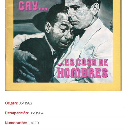
Origen:
06/1983
Desaparición:
06/1984
Numeración:
1 al 10