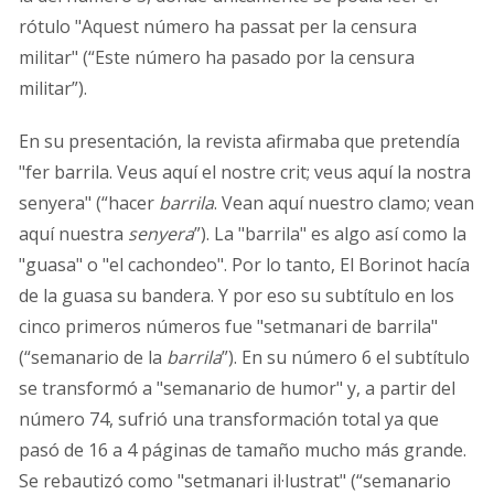
rótulo "Aquest número ha passat per la censura
militar" (“Este número ha pasado por la censura
militar”).
En su presentación, la revista afirmaba que pretendía
"fer barrila. Veus aquí el nostre crit; veus aquí la nostra
senyera" (“hacer
barrila
. Vean aquí nuestro clamo; vean
aquí nuestra
senyera
”). La "barrila" es algo así como la
"guasa" o "el cachondeo". Por lo tanto, El Borinot hacía
de la guasa su bandera. Y por eso su subtítulo en los
cinco primeros números fue "setmanari de barrila"
(“semanario de la
barrila
”). En su número 6 el subtítulo
se transformó a "semanario de humor" y, a partir del
número 74, sufrió una transformación total ya que
pasó de 16 a 4 páginas de tamaño mucho más grande.
Se rebautizó como "setmanari il·lustrat" (“semanario