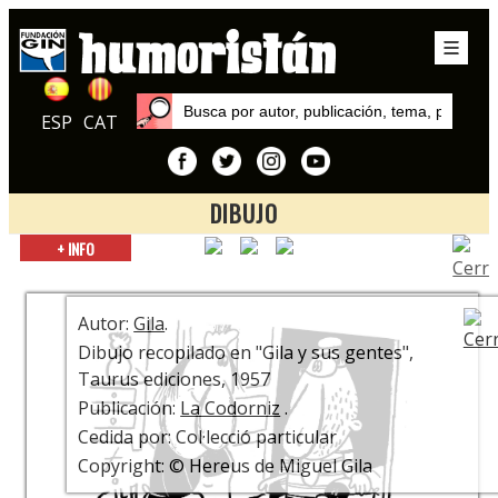
ESP
CAT
DIBUJO
Inicio
+ INFO
Exposiciones
¿Está la Risa? ¡Que se ponga! Centenario Miguel Gila
Autor:
Gila
.
Dibujo recopilado en "Gila y sus gentes",
Taurus ediciones, 1957
Publicación:
La Codorniz
.
Cedida por: Col·lecció particular
Copyright: © Hereus de Miguel Gila