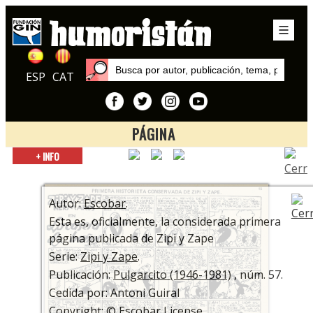
ESP
CAT
PÁGINA
Inicio
+ INFO
Exposiciones
ESCOBAR / 70 años de Zipi y Zape
Autor:
Escobar
.
Esta es, oficialmente, la considerada primera
página publicada de Zipi y Zape
Serie:
Zipi y Zape
.
Publicación:
Pulgarcito (1946-1981)
, núm. 57.
Cedida por: Antoni Guiral
Copyright: © Escobar License