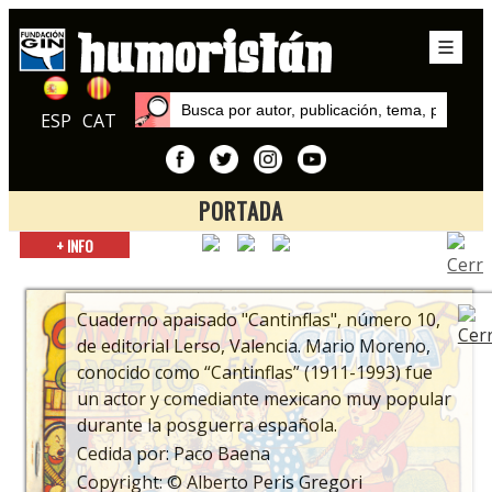
ESP
CAT
PORTADA
Inicio
+ INFO
Exposiciones
Los tebeos de cine
Cuaderno apaisado "Cantinflas", número 10,
de editorial Lerso, Valencia. Mario Moreno,
conocido como “Cantinflas” (1911-1993) fue
un actor y comediante mexicano muy popular
durante la posguerra española.
Cedida por: Paco Baena
Copyright: © Alberto Peris Gregori